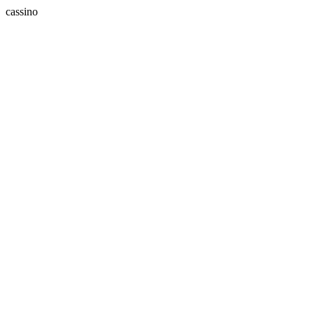
cassino